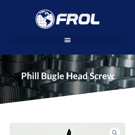
Ir
al
contenido
Phill Bugle Head Screw