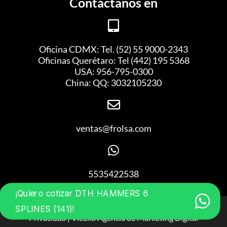
Contáctanos en
Oficina CDMX: Tel. (52) 55 9000-2343
Oficinas Querétaro: Tel (442) 195 5368
USA: 956-795-0300
China: QQ: 3032105230
ventas@frolsa.com
5535422538
¡Quiero cotizar DTH HAMMERS 6
FROL ® Derechos Reservados 2023 | Aviso de
SPLINES (141)!
Privacidad | Vleeko
Agencia de Marketing Digital