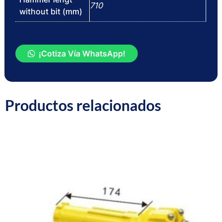
710
without bit (mm)
DTH
¡Cotiza Vía WhatsApp!
HAMMERS
6
SPLINES
Productos relacionados
(141)
cantidad