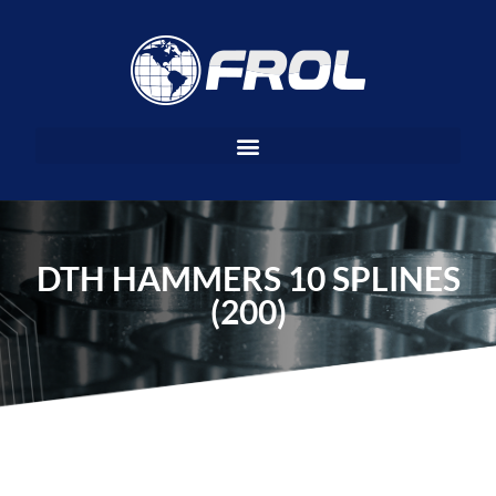
Ir
al
contenido
DTH HAMMERS 10 SPLINES
(200)