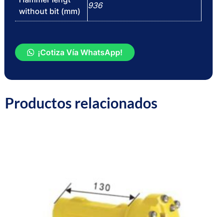
936
without bit (mm)
DTH
¡Cotiza Vía WhatsApp!
HAMMERS
10
SPLINES
Productos relacionados
(200)
cantidad