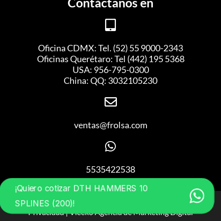
Contáctanos en
Oficina CDMX: Tel. (52) 55 9000-2343
Oficinas Querétaro: Tel (442) 195 5368
USA: 956-795-0300
China: QQ: 3032105230
ventas@frolsa.com
5535422538
¡Quiero cotizar DTH HAMMERS 10
FROL ® Derechos Reservados 2023 | Aviso de
SPLINES (200)!
Privacidad | Vleeko
Agencia de Marketing Digital